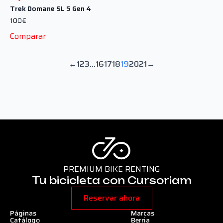
Trek Domane SL 5 Gen 4
100
€
Comparar
←
1
2
3
…
16
17
18
19
20
21
→
PREMIUM BIKE RENTING
Tu bicicleta con Cursoriam
Reservar ahora
Páginas
Marcas
Catálogo
Berria