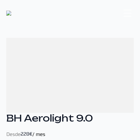
BH Aerolight 9.0
228
€
Desde
/ mes