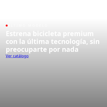
ÚLTIMO MODELO
Estrena bicicleta premium
con la última tecnología, sin
preocuparte por nada
Ver catálogo