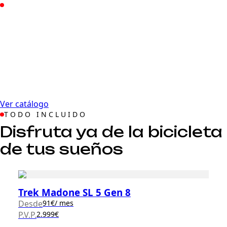
PREMIUM BIKE RENTING
El líder del renting de
Bicicletas
Alquiler de bicicletas de gama alta. La forma más
eficiente de disfrutar del ciclismo para deportistas
que buscan solo lo mejor.
Ver catálogo
TODO INCLUIDO
Disfruta ya de la bicicleta
de tus sueños
Trek Madone SL 5 Gen 8
Desde
91
€
/ mes
P.V.P.
2.999€