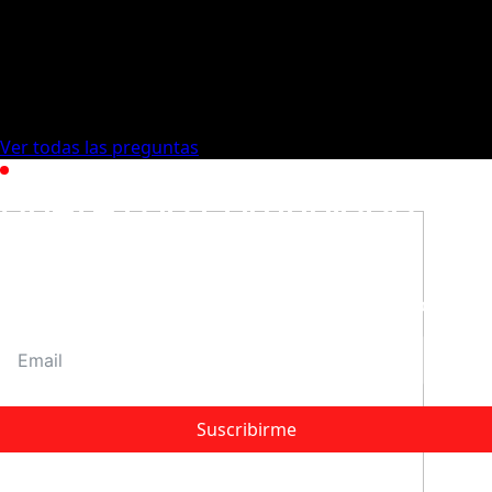
No te vamos a pedir ningún tipo de entrada, fianza o
depósito. Nuestro compromiso es que puedas
disfrutar de tu bicicleta sabiendo que tienes todo
cubierto y pagando en cómodas cuotas.
Ver todas las preguntas
NEWSLETTER
Únete a la comunidad
Cursoriam
¿Quieres recibir tips de ciclismo, lanzamientos
exclusivos y ofertas que no publicamos en redes?
Suscribirme