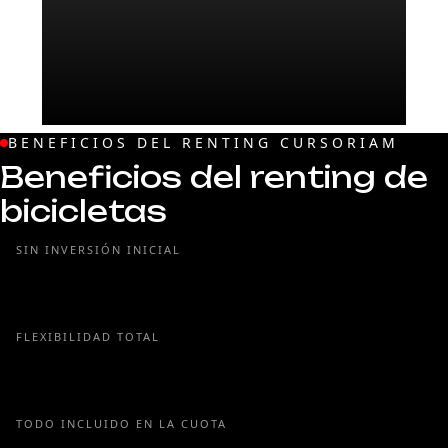
BENEFICIOS DEL RENTING CURSORIAM
Beneficios del renting de
bicicletas
SIN INVERSIÓN INICIAL
Accede a bicicletas premium sin
desembolsos altos.
FLEXIBILIDAD TOTAL
Cambia de modelo, renueva o ajusta tu
renting
TODO INCLUIDO EN LA CUOTA
Mantenimiento, gestión y cobertura sin