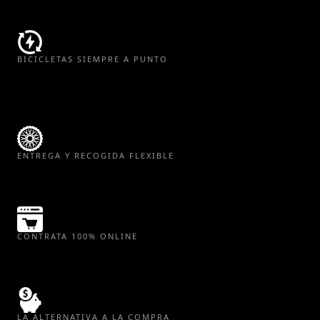
costes ocultos
BICICLETAS SIEMPRE A PUNTO
Revisadas y optimizadas para máximo
rendimiento
ENTREGA Y RECOGIDA FLEXIBLE
Nos adaptamos a tu ubicación y ritmo
CONTRATA 100% ONLINE
Todo el proceso en minutos, sin papeleo
LA ALTERNATIVA A LA COMPRA